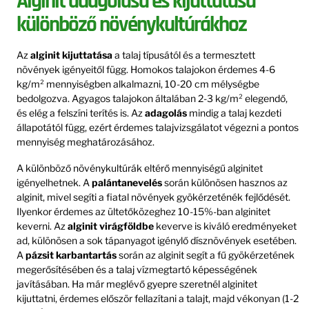
Alginit adagolása és kijuttatása
különböző növénykultúrákhoz
Az
alginit kijuttatása
a talaj típusától és a termesztett
növények igényeitől függ. Homokos talajokon érdemes 4-6
kg/m² mennyiségben alkalmazni, 10-20 cm mélységbe
bedolgozva. Agyagos talajokon általában 2-3 kg/m² elegendő,
és elég a felszíni terítés is. Az
adagolás
mindig a talaj kezdeti
állapotától függ, ezért érdemes talajvizsgálatot végezni a pontos
mennyiség meghatározásához.
A különböző növénykultúrák eltérő mennyiségű alginitet
igényelhetnek. A
palántanevelés
során különösen hasznos az
alginit, mivel segíti a fiatal növények gyökérzeténék fejlődését.
Ilyenkor érdemes az ültetőközeghez 10-15%-ban alginitet
keverni. Az
alginit virágföldbe
keverve is kiváló eredményeket
ad, különösen a sok tápanyagot igénylő dísznövények esetében.
A
pázsit karbantartás
során az alginit segít a fű gyökérzetének
megerősítésében és a talaj vízmegtartó képességének
javításában. Ha már meglévő gyepre szeretnél alginitet
kijuttatni, érdemes először fellazítani a talajt, majd vékonyan (1-2