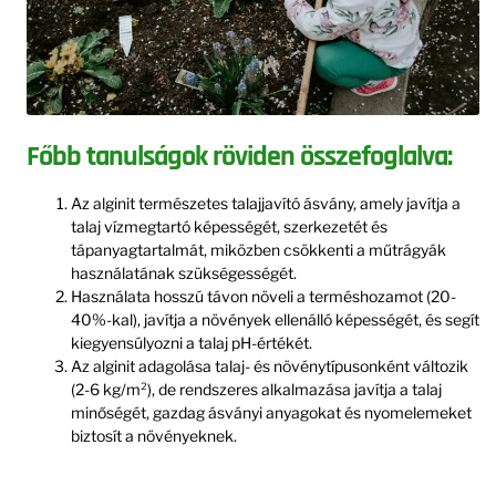
Főbb tanulságok röviden összefoglalva:
Az alginit természetes talajjavító ásvány, amely javítja a
talaj vízmegtartó képességét, szerkezetét és
tápanyagtartalmát, miközben csökkenti a műtrágyák
használatának szükségességét.
Használata hosszú távon növeli a terméshozamot (20-
40%-kal), javítja a növények ellenálló képességét, és segít
kiegyensúlyozni a talaj pH-értékét.
Az alginit adagolása talaj- és növénytípusonként változik
(2-6 kg/m²), de rendszeres alkalmazása javítja a talaj
minőségét, gazdag ásványi anyagokat és nyomelemeket
biztosít a növényeknek.