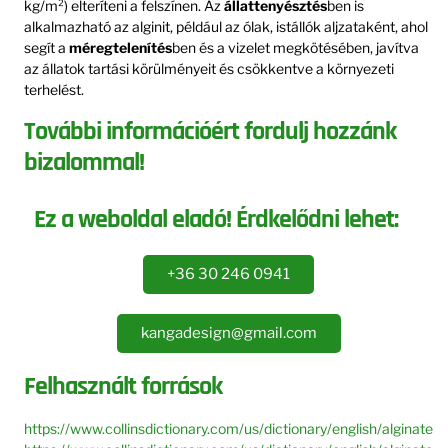
kg/m²) elteríteni a felszínen. Az
állattenyésztés
ben is
alkalmazható az alginit, például az ólak, istállók aljzataként, ahol
segít a
méregtelenítés
ben és a vizelet megkötésében, javítva
az állatok tartási körülményeit és csökkentve a környezeti
terhelést.
További információért fordulj hozzánk
bizalommal!
Ez a weboldal eladó! Érdkelődni lehet:
+36 30 246 0941
kangadesign@gmail.com
Felhasznált források
https://www.collinsdictionary.com/us/dictionary/english/alginate