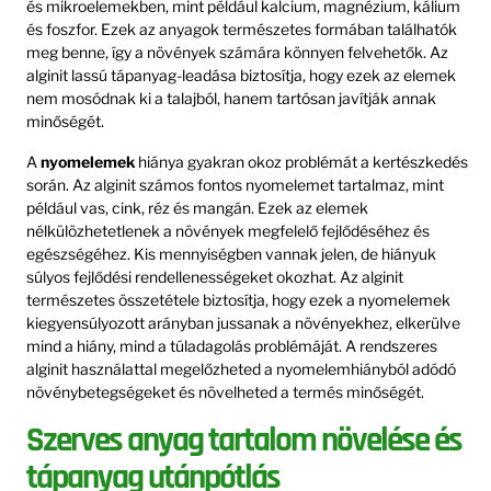
és mikroelemekben, mint például kalcium, magnézium, kálium
és foszfor. Ezek az anyagok természetes formában találhatók
meg benne, így a növények számára könnyen felvehetők. Az
alginit lassú tápanyag-leadása biztosítja, hogy ezek az elemek
nem mosódnak ki a talajból, hanem tartósan javítják annak
minőségét.
A
nyomelemek
hiánya gyakran okoz problémát a kertészkedés
során. Az alginit számos fontos nyomelemet tartalmaz, mint
például vas, cink, réz és mangán. Ezek az elemek
nélkülözhetetlenek a növények megfelelő fejlődéséhez és
egészségéhez. Kis mennyiségben vannak jelen, de hiányuk
súlyos fejlődési rendellenességeket okozhat. Az alginit
természetes összetétele biztosítja, hogy ezek a nyomelemek
kiegyensúlyozott arányban jussanak a növényekhez, elkerülve
mind a hiány, mind a túladagolás problémáját. A rendszeres
alginit használattal megelőzheted a nyomelemhiányból adódó
növénybetegségeket és növelheted a termés minőségét.
Szerves anyag tartalom növelése és
tápanyag utánpótlás