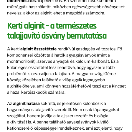
biotermesztés
alapelveibe is. Ha szeretnéd csökkenteni a
műtrágyák használatát, miközben egészségesebb növényeket
nevelsz, akkor az alginit lehet a megoldás számodra.
Kerti alginit – a természetes
talajjavító ásvány bemutatása
A kerti
alginit összetétele
rendkívül gazdag és változatos. Fő
komponensei között találhatók agyagásványok (mint a
montmorillonit), szerves anyagok és kalcium-karbonát. Ez a
különleges összetétel teszi lehetővé, hogy egyszerre több
problémát is orvosoljon a talajban. A magyarországi Gérce
község közelében található a világ egyik legnagyobb
alginitlelőhelye, ami könnyen hozzáférhetővé teszi ezt a kincset
a hazai kertészkedők számára.
Az
alginit hatása
sokrétű, és jelentősen különbözik a
hagyományos talajjavító szerektől. Nem csak tápanyagokat
szolgáltat, hanem javítja a talaj szerkezetét és biológiai
aktivitását is. A benne található agyagásványok kiváló
kationcserélő képességgel rendelkeznek, ami azt jelenti, hogy