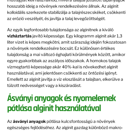
hosszabb ideig a növények rendelkezésére állnak. Az alginit
kolloidális szerkezete stabilizálja a talajrészecskéket, csökkenti
az erózió veszélyét, és javítja a talaj levegőzöttségét.
Az egyik legfontosabb tulajdonsága az alginitnek a kiváló
vízháztartás
javító képessége. Egy kilogramm alginit akár 1,3
liter vizet is képes megkötni, amit szárazság idején fokozatosan
a növények rendelkezésére bocsát. Ez különösen értékes
tulajdonság a mai változó éghajlati körülmények között, amikor
egyre gyakoribbak az aszályos időszakok. A homokos talajok
vízmegtartó képessége akár 40%-kal is növekedhet alginit
használatával, ami jelentősen csökkenti az öntözési igényt.
Emellett az alginit javítja a víz eloszlását a talajban, elkerülve a
túlzott nedvességet vagy a kiszáradást.
Ásványi anyagok és nyomelemek
pótlása alginit használatával
Az
ásványi anyagok
pótlása kulcsfontosságú a növények
egészséges fejlődéséhez. Az alginit gazdag különböző makro-