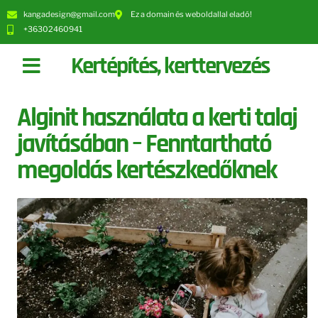
kangadesign@gmail.com
Ez a domain és weboldallal eladó!
+36302460941
Kertépítés, kerttervezés
Alginit használata a kerti talaj
javításában – Fenntartható
megoldás kertészkedőknek