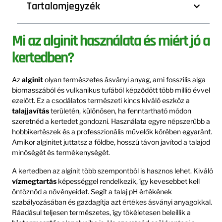
Tartalomjegyzék
Mi az alginit használata és miért jó a
kertedben?
Az
alginit
olyan természetes ásványi anyag, ami fosszilis alga
biomasszából és vulkanikus tufából képződött több millió évvel
ezelőtt. Ez a csodálatos természeti kincs kiváló eszköz a
talajjavítás
területén, különösen, ha fenntartható módon
szeretnéd a kertedet gondozni. Használata egyre népszerűbb a
hobbikertészek és a professzionális művelők körében egyaránt.
Amikor alginitet juttatsz a földbe, hosszú távon javítod a talajod
minőségét és termékenységét.
A kertedben az alginit több szempontból is hasznos lehet. Kiváló
vízmegtartás
képességgel rendelkezik, így kevesebbet kell
öntöznöd a növényeidet. Segít a talaj pH értékének
szabályozásában és gazdagítja azt értékes ásványi anyagokkal.
Ráadásul teljesen természetes, így tökéletesen beleillik a