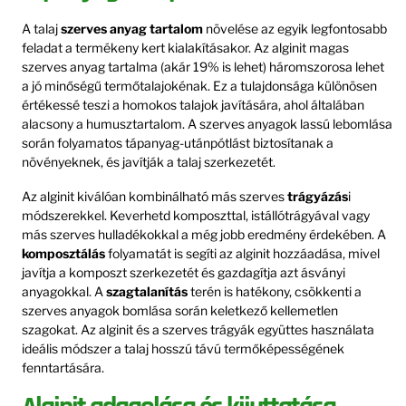
A talaj
szerves anyag tartalom
növelése az egyik legfontosabb
feladat a termékeny kert kialakításakor. Az alginit magas
szerves anyag tartalma (akár 19% is lehet) háromszorosa lehet
a jó minőségű termőtalajokénak. Ez a tulajdonsága különösen
értékessé teszi a homokos talajok javítására, ahol általában
alacsony a humusztartalom. A szerves anyagok lassú lebomlása
során folyamatos tápanyag-utánpótlást biztosítanak a
növényeknek, és javítják a talaj szerkezetét.
Az alginit kiválóan kombinálható más szerves
trágyázás
i
módszerekkel. Keverhetd komposzttal, istállótrágyával vagy
más szerves hulladékokkal a még jobb eredmény érdekében. A
komposztálás
folyamatát is segíti az alginit hozzáadása, mivel
javítja a komposzt szerkezetét és gazdagítja azt ásványi
anyagokkal. A
szagtalanítás
terén is hatékony, csökkenti a
szerves anyagok bomlása során keletkező kellemetlen
szagokat. Az alginit és a szerves trágyák együttes használata
ideális módszer a talaj hosszú távú termőképességének
fenntartására.