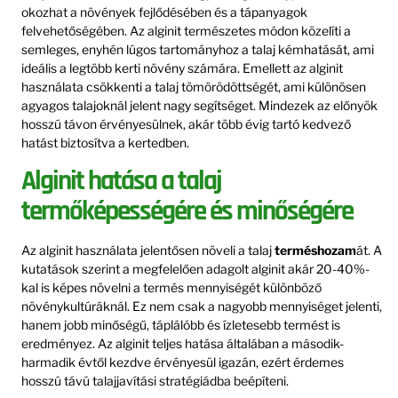
okozhat a növények fejlődésében és a tápanyagok
felvehetőségében. Az alginit természetes módon közelíti a
semleges, enyhén lúgos tartományhoz a talaj kémhatását, ami
ideális a legtöbb kerti növény számára. Emellett az alginit
használata csökkenti a talaj tömörödöttségét, ami különösen
agyagos talajoknál jelent nagy segítséget. Mindezek az előnyök
hosszú távon érvényesülnek, akár több évig tartó kedvező
hatást biztosítva a kertedben.
Alginit hatása a talaj
termőképességére és minőségére
Az alginit használata jelentősen növeli a talaj
terméshozam
át. A
kutatások szerint a megfelelően adagolt alginit akár 20-40%-
kal is képes növelni a termés mennyiségét különböző
növénykultúráknál. Ez nem csak a nagyobb mennyiséget jelenti,
hanem jobb minőségű, táplálóbb és ízletesebb termést is
eredményez. Az alginit teljes hatása általában a második-
harmadik évtől kezdve érvényesül igazán, ezért érdemes
hosszú távú talajjavítási stratégiádba beépíteni.