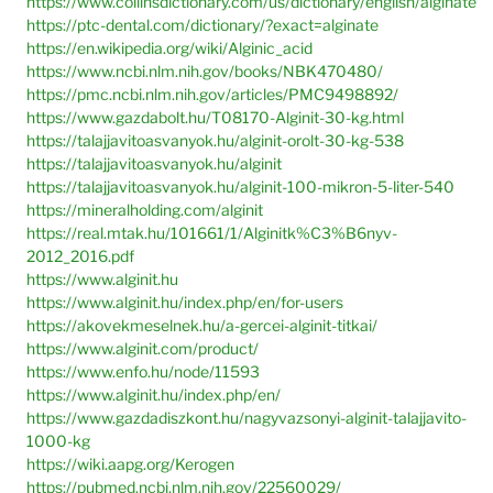
https://www.collinsdictionary.com/us/dictionary/english/alginate
https://ptc-dental.com/dictionary/?exact=alginate
https://en.wikipedia.org/wiki/Alginic_acid
https://www.ncbi.nlm.nih.gov/books/NBK470480/
https://pmc.ncbi.nlm.nih.gov/articles/PMC9498892/
https://www.gazdabolt.hu/T08170-Alginit-30-kg.html
https://talajjavitoasvanyok.hu/alginit-orolt-30-kg-538
https://talajjavitoasvanyok.hu/alginit
https://talajjavitoasvanyok.hu/alginit-100-mikron-5-liter-540
https://mineralholding.com/alginit
https://real.mtak.hu/101661/1/Alginitk%C3%B6nyv-
2012_2016.pdf
https://www.alginit.hu
https://www.alginit.hu/index.php/en/for-users
https://akovekmeselnek.hu/a-gercei-alginit-titkai/
https://www.alginit.com/product/
https://www.enfo.hu/node/11593
https://www.alginit.hu/index.php/en/
https://www.gazdadiszkont.hu/nagyvazsonyi-alginit-talajjavito-
1000-kg
https://wiki.aapg.org/Kerogen
https://pubmed.ncbi.nlm.nih.gov/22560029/