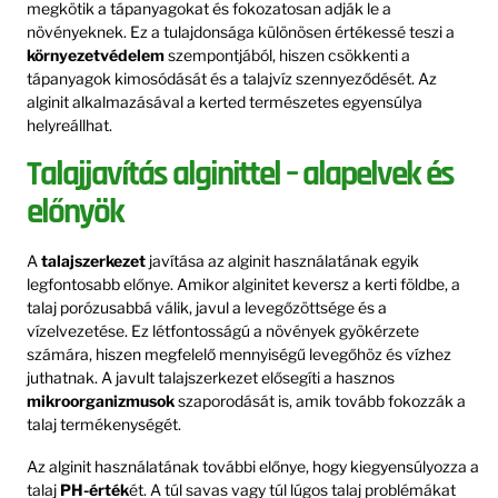
megkötik a tápanyagokat és fokozatosan adják le a
növényeknek. Ez a tulajdonsága különösen értékessé teszi a
környezetvédelem
szempontjából, hiszen csökkenti a
tápanyagok kimosódását és a talajvíz szennyeződését. Az
alginit alkalmazásával a kerted természetes egyensúlya
helyreállhat.
Talajjavítás alginittel – alapelvek és
előnyök
A
talajszerkezet
javítása az alginit használatának egyik
legfontosabb előnye. Amikor alginitet keversz a kerti földbe, a
talaj porózusabbá válik, javul a levegőzöttsége és a
vízelvezetése. Ez létfontosságú a növények gyökérzete
számára, hiszen megfelelő mennyiségű levegőhöz és vízhez
juthatnak. A javult talajszerkezet elősegíti a hasznos
mikroorganizmusok
szaporodását is, amik tovább fokozzák a
talaj termékenységét.
Az alginit használatának további előnye, hogy kiegyensúlyozza a
talaj
PH-érték
ét. A túl savas vagy túl lúgos talaj problémákat