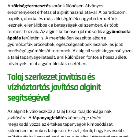
A
zöldségtermesztés
során különösen látványos
eredményeket érhetsz el alginit használatával. A paradicsom,
paprika, uborka és más zöldségfélék nagyobb termetűek
lesznek, ellenállóbbak a betegségekkel szemben, és több
termést hoznak. Az alginit különösen jól működik a
gyümölcsfa
ápolás
területén is. A megfelelően kezelt talajban a
gyümölcsfák erősebbek, egészségesebbek lesznek, és jobb
minőségű gyümölcsöt teremnek. Az alginit segít kiegyensúlyozni
a talaj tápanyagellátását, ami különösen fontos a hosszú életű
növények, mint a gyümölcsfák esetében.
Talaj szerkezet javítása és
vízháztartás javítása alginit
segítségével
Az alginit kiváló eszköz a talaj fizikai tulajdonságainak
javítására. A
tápanyaglekötés
képessége révén
megakadályozza az értékes tápanyagok kimosódását,
különösen homokos talajokon. Ez azt jelenti, hogy kevesebb
műtrágyát kell használnod, mivel a talajba juttatott tápanyagok