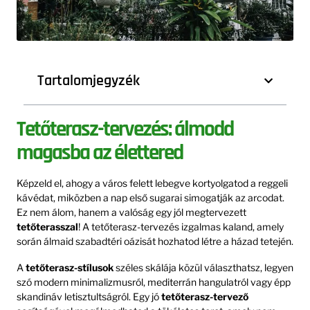
Tartalomjegyzék
Tetőterasz-tervezés: álmodd
magasba az élettered
Képzeld el, ahogy a város felett lebegve kortyolgatod a reggeli
kávédat, miközben a nap első sugarai simogatják az arcodat.
Ez nem álom, hanem a valóság egy jól megtervezett
tetőterasszal
! A tetőterasz-tervezés izgalmas kaland, amely
során álmaid szabadtéri oázisát hozhatod létre a házad tetején.
A
tetőterasz-stílusok
széles skálája közül választhatsz, legyen
szó modern minimalizmusról, mediterrán hangulatról vagy épp
skandináv letisztultságról. Egy jó
tetőterasz-tervező