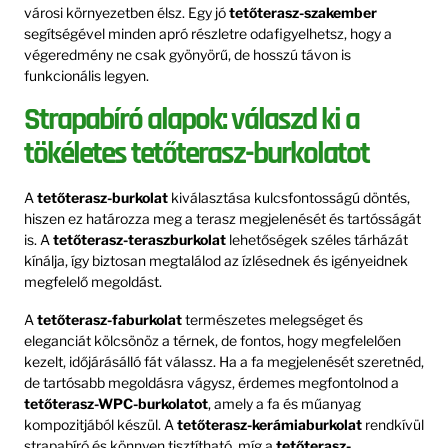
városi környezetben élsz. Egy jó
tetőterasz-szakember
segítségével minden apró részletre odafigyelhetsz, hogy a
végeredmény ne csak gyönyörű, de hosszú távon is
funkcionális legyen.
Strapabíró alapok: válaszd ki a
tökéletes tetőterasz-burkolatot
A
tetőterasz-burkolat
kiválasztása kulcsfontosságú döntés,
hiszen ez határozza meg a terasz megjelenését és tartósságát
is. A
tetőterasz-teraszburkolat
lehetőségek széles tárházát
kínálja, így biztosan megtalálod az ízlésednek és igényeidnek
megfelelő megoldást.
A
tetőterasz-faburkolat
természetes melegséget és
eleganciát kölcsönöz a térnek, de fontos, hogy megfelelően
kezelt, időjárásálló fát válassz. Ha a fa megjelenését szeretnéd,
de tartósabb megoldásra vágysz, érdemes megfontolnod a
tetőterasz-WPC-burkolatot
, amely a fa és műanyag
kompozitjából készül. A
tetőterasz-kerámiaburkolat
rendkívül
strapabíró és könnyen tisztítható, míg a
tetőterasz-