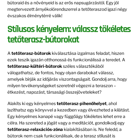
bútoraid és a növényeid is az erős napsugárzástól. Egy jól
megtervezett árnyékolórendszerrel a tetőteraszod igazi négy
évszakos élménytérré válik!
Stílusos kényelem: válassz tökéletes
tetőterasz-bútorokat
A
tetőterasz-bútorok
kiválasztása izgalmas feladat, hiszen
ezek teszik igazán otthonossá és funkcionálissá a teredet. A
tetőterasz-kültéri-bútorok
széles választékából
válogathatsz, de fontos, hogy olyan darabokat válassz,
amelyek bírják az időjárás viszontagságait. Gondolj arra, hogy
milyen tevékenységeket szeretnél végezni a teraszon –
étkezést, napozást, társasági összejöveteleket?
Alakíts ki egy kényelmes
tetőterasz-pihenőhelyet
, ahol
lazíthatsz egy könyvvel a kezedben vagy élvezheted a kilátást.
Egy kényelmes kanapé vagy függőágy tökéletes lehet erre a
célra. Ha szereted a jógát vagy a meditációt, gondolkodj egy
tetőterasz-relaxációs-zóna
kialakításában is. Ne feledd, a
bútorok nem csak funkcionálisak, de a terasz stílusát is