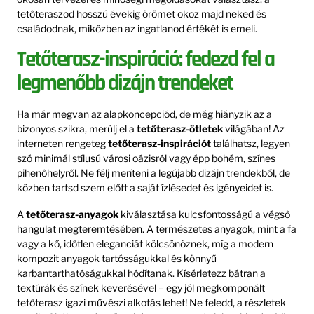
tetőteraszod hosszú évekig örömet okoz majd neked és
családodnak, miközben az ingatlanod értékét is emeli.
Tetőterasz-inspiráció: fedezd fel a
legmenőbb dizájn trendeket
Ha már megvan az alapkoncepciód, de még hiányzik az a
bizonyos szikra, merülj el a
tetőterasz-ötletek
világában! Az
interneten rengeteg
tetőterasz-inspirációt
találhatsz, legyen
szó minimál stílusú városi oázisról vagy épp bohém, színes
pihenőhelyről. Ne félj meríteni a legújabb dizájn trendekből, de
közben tartsd szem előtt a saját ízlésedet és igényeidet is.
A
tetőterasz-anyagok
kiválasztása kulcsfontosságú a végső
hangulat megteremtésében. A természetes anyagok, mint a fa
vagy a kő, időtlen eleganciát kölcsönöznek, míg a modern
kompozit anyagok tartósságukkal és könnyű
karbantarthatóságukkal hódítanak. Kísérletezz bátran a
textúrák és színek keverésével – egy jól megkomponált
tetőterasz igazi művészi alkotás lehet! Ne feledd, a részletek