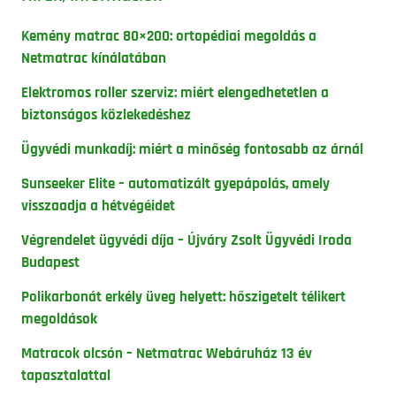
Kemény matrac 80×200: ortopédiai megoldás a
Netmatrac kínálatában
Elektromos roller szerviz: miért elengedhetetlen a
biztonságos közlekedéshez
Ügyvédi munkadíj: miért a minőség fontosabb az árnál
Sunseeker Elite – automatizált gyepápolás, amely
visszaadja a hétvégéidet
Végrendelet ügyvédi díja – Újváry Zsolt Ügyvédi Iroda
Budapest
Polikarbonát erkély üveg helyett: hőszigetelt télikert
megoldások
Matracok olcsón – Netmatrac Webáruház 13 év
tapasztalattal