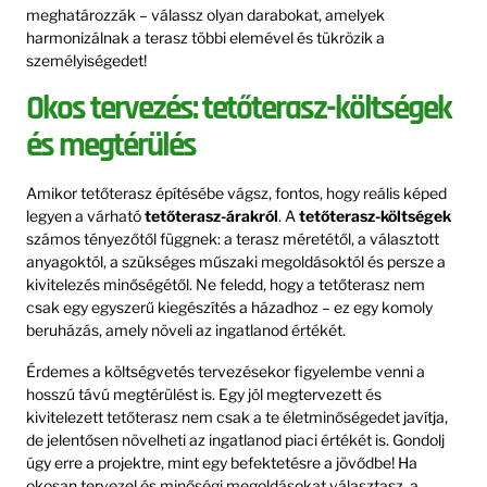
meghatározzák – válassz olyan darabokat, amelyek
harmonizálnak a terasz többi elemével és tükrözik a
személyiségedet!
Okos tervezés: tetőterasz-költségek
és megtérülés
Amikor tetőterasz építésébe vágsz, fontos, hogy reális képed
legyen a várható
tetőterasz-árakról
. A
tetőterasz-költségek
számos tényezőtől függnek: a terasz méretétől, a választott
anyagoktól, a szükséges műszaki megoldásoktól és persze a
kivitelezés minőségétől. Ne feledd, hogy a tetőterasz nem
csak egy egyszerű kiegészítés a házadhoz – ez egy komoly
beruházás, amely növeli az ingatlanod értékét.
Érdemes a költségvetés tervezésekor figyelembe venni a
hosszú távú megtérülést is. Egy jól megtervezett és
kivitelezett tetőterasz nem csak a te életminőségedet javítja,
de jelentősen növelheti az ingatlanod piaci értékét is. Gondolj
úgy erre a projektre, mint egy befektetésre a jövődbe! Ha
okosan tervezel és minőségi megoldásokat választasz, a