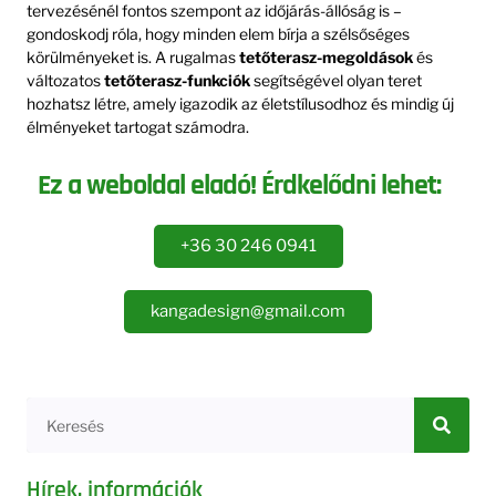
tervezésénél fontos szempont az időjárás-állóság is –
gondoskodj róla, hogy minden elem bírja a szélsőséges
körülményeket is. A rugalmas
tetőterasz-megoldások
és
változatos
tetőterasz-funkciók
segítségével olyan teret
hozhatsz létre, amely igazodik az életstílusodhoz és mindig új
élményeket tartogat számodra.
Ez a weboldal eladó! Érdkelődni lehet:
+36 30 246 0941
kangadesign@gmail.com
Hírek, információk