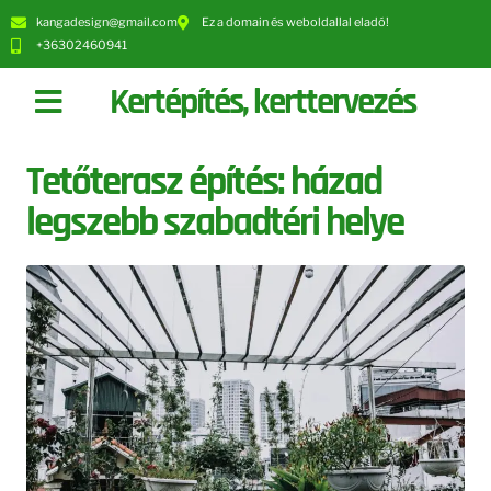
kangadesign@gmail.com
Ez a domain és weboldallal eladó!
+36302460941
Kertépítés, kerttervezés
Tetőterasz építés: házad
legszebb szabadtéri helye