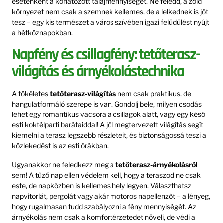
esetenként a korlátozott talajmennyiséget. Ne feledd, a zöld
környezet nem csak a szemnek kellemes, de a lelkednek is jót
tesz – egy kis természet a város szívében igazi felüdülést nyújt
a hétköznapokban.
Napfény és csillagfény: tetőterasz-
világítás és árnyékolástechnika
A tökéletes
tetőterasz-világítás
nem csak praktikus, de
hangulatformáló szerepe is van. Gondolj bele, milyen csodás
lehet egy romantikus vacsora a csillagok alatt, vagy egy késő
esti koktélparti barátaiddal! A jól megtervezett világítás segít
kiemelni a terasz legszebb részleteit, és biztonságossá teszi a
közlekedést is az esti órákban.
Ugyanakkor ne feledkezz meg a
tetőterasz-árnyékolásról
sem! A tűző nap ellen védelem kell, hogy a teraszod ne csak
este, de napközben is kellemes hely legyen. Választhatsz
napvitorlát, pergolát vagy akár motoros napellenzőt – a lényeg,
hogy rugalmasan tudd szabályozni a fény mennyiségét. Az
árnyékolás nem csak a komfortérzetedet növeli, de védi a