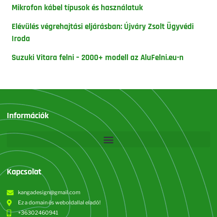
Mikrofon kábel típusok és használatuk
Elévülés végrehajtási eljárásban: Újváry Zsolt Ügyvédi
Iroda
Suzuki Vitara felni – 2000+ modell az AluFelni.eu-n
Információk
Kapcsolat
kangadesign@gmail.com
Ez a domain és weboldallal eladó!
+36302460941