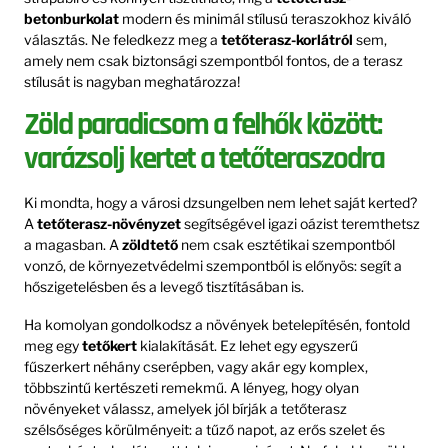
betonburkolat
modern és minimál stílusú teraszokhoz kiváló
választás. Ne feledkezz meg a
tetőterasz-korlátról
sem,
amely nem csak biztonsági szempontból fontos, de a terasz
stílusát is nagyban meghatározza!
Zöld paradicsom a felhők között:
varázsolj kertet a tetőteraszodra
Ki mondta, hogy a városi dzsungelben nem lehet saját kerted?
A
tetőterasz-növényzet
segítségével igazi oázist teremthetsz
a magasban. A
zöldtető
nem csak esztétikai szempontból
vonzó, de környezetvédelmi szempontból is előnyös: segít a
hőszigetelésben és a levegő tisztításában is.
Ha komolyan gondolkodsz a növények betelepítésén, fontold
meg egy
tetőkert
kialakítását. Ez lehet egy egyszerű
fűszerkert néhány cserépben, vagy akár egy komplex,
többszintű kertészeti remekmű. A lényeg, hogy olyan
növényeket válassz, amelyek jól bírják a tetőterasz
szélsőséges körülményeit: a tűző napot, az erős szelet és