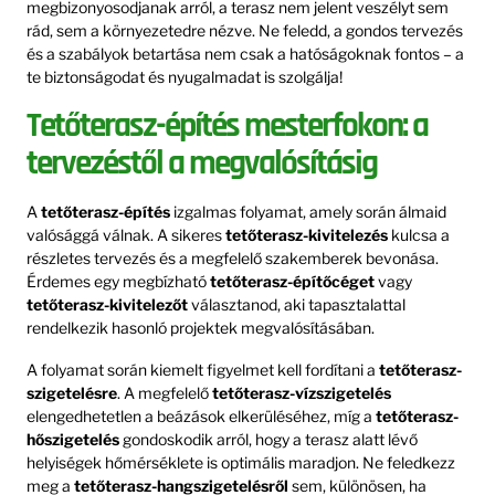
megbizonyosodjanak arról, a terasz nem jelent veszélyt sem
rád, sem a környezetedre nézve. Ne feledd, a gondos tervezés
és a szabályok betartása nem csak a hatóságoknak fontos – a
te biztonságodat és nyugalmadat is szolgálja!
Tetőterasz-építés mesterfokon: a
tervezéstől a megvalósításig
A
tetőterasz-építés
izgalmas folyamat, amely során álmaid
valósággá válnak. A sikeres
tetőterasz-kivitelezés
kulcsa a
részletes tervezés és a megfelelő szakemberek bevonása.
Érdemes egy megbízható
tetőterasz-építőcéget
vagy
tetőterasz-kivitelezőt
választanod, aki tapasztalattal
rendelkezik hasonló projektek megvalósításában.
A folyamat során kiemelt figyelmet kell fordítani a
tetőterasz-
szigetelésre
. A megfelelő
tetőterasz-vízszigetelés
elengedhetetlen a beázások elkerüléséhez, míg a
tetőterasz-
hőszigetelés
gondoskodik arról, hogy a terasz alatt lévő
helyiségek hőmérséklete is optimális maradjon. Ne feledkezz
meg a
tetőterasz-hangszigetelésről
sem, különösen, ha