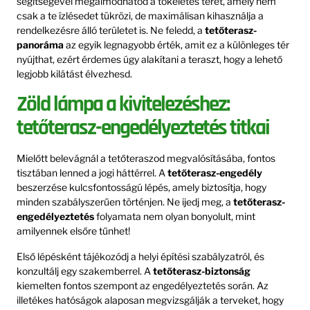
segítségével megálmodhatod a tökéletes teret, amely nem
csak a te ízlésedet tükrözi, de maximálisan kihasználja a
rendelkezésre álló területet is. Ne feledd, a
tetőterasz-
panoráma
az egyik legnagyobb érték, amit ez a különleges tér
nyújthat, ezért érdemes úgy alakítani a teraszt, hogy a lehető
legjobb kilátást élvezhesd.
Zöld lámpa a kivitelezéshez:
tetőterasz-engedélyeztetés titkai
Mielőtt belevágnál a tetőteraszod megvalósításába, fontos
tisztában lenned a jogi háttérrel. A
tetőterasz-engedély
beszerzése kulcsfontosságú lépés, amely biztosítja, hogy
minden szabályszerűen történjen. Ne ijedj meg, a
tetőterasz-
engedélyeztetés
folyamata nem olyan bonyolult, mint
amilyennek elsőre tűnhet!
Első lépésként tájékozódj a helyi építési szabályzatról, és
konzultálj egy szakemberrel. A
tetőterasz-biztonság
kiemelten fontos szempont az engedélyeztetés során. Az
illetékes hatóságok alaposan megvizsgálják a terveket, hogy