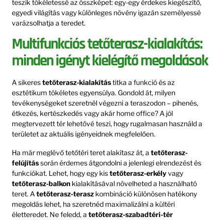
teszik tökéletessé az összképet: egy-egy érdekes kiegészítő,
egyedi világítás vagy különleges növény igazán személyessé
varázsolhatja a teredet.
Multifunkciós tetőterasz-kialakítás:
minden igényt kielégítő megoldások
A sikeres
tetőterasz-kialakítás
titka a funkció és az
esztétikum tökéletes egyensúlya. Gondold át, milyen
tevékenységeket szeretnél végezni a teraszodon – pihenés,
étkezés, kertészkedés vagy akár home office? A jól
megtervezett tér lehetővé teszi, hogy rugalmasan használd a
területet az aktuális igényeidnek megfelelően.
Ha már meglévő tetőtéri teret alakítasz át, a
tetőterasz-
felújítás
során érdemes átgondolni a jelenlegi elrendezést és
funkciókat. Lehet, hogy egy kis
tetőterasz-erkély
vagy
tetőterasz-balkon
kialakításával növelheted a használható
teret. A
tetőterasz-terasz
kombináció különösen hatékony
megoldás lehet, ha szeretnéd maximalizálni a kültéri
életteredet. Ne feledd, a
tetőterasz-szabadtéri-tér