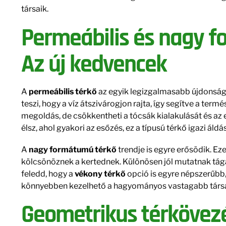
társaik.
Permeábilis és nagy f
Az új kedvencek
A
permeábilis térkő
az egyik legizgalmasabb újdonság 
teszi, hogy a víz átszivárogjon rajta, így segítve a term
megoldás, de csökkentheti a tócsák kialakulását és az e
élsz, ahol gyakori az esőzés, ez a típusú térkő igazi áld
A
nagy formátumú térkő
trendje is egyre erősödik. Ez
kölcsönöznek a kertednek. Különösen jól mutatnak tá
feledd, hogy a
vékony térkő
opció is egyre népszerűbb,
könnyebben kezelhető a hagyományos vastagabb társa
Geometrikus térkövez