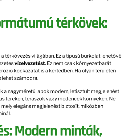
ormátumú térkövek:
a térkövezés világában. Ez a típusú burkolat lehetővé
észetes
vízelvezetést
. Ez nem csak környezetbarát
rózió kockázatát is a kertedben. Ha olyan területen
ás lehet számodra.
ek a nagyméretű lapok modern, letisztult megjelenést
gas tereken, teraszok vagy medencék környékén. Ne
 mely elegáns megjelenést biztosít, miközben
inál.
és: Modern minták,