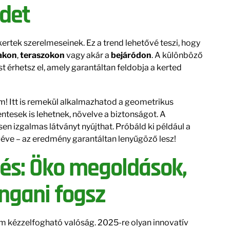
edet
rtek szerelmeseinek. Ez a trend lehetővé teszi, hogy
takon
,
teraszokon
vagy akár a
bejáródon
. A különböző
 érhetsz el, amely garantáltan feldobja a kerted
! Itt is remekül alkalmazhatod a geometrikus
tesek is lehetnek, növelve a biztonságot. A
en izgalmas látványt nyújthat. Próbáld ki például a
éve – az eredmény garantáltan lenyűgöző lesz!
és: Öko megoldások,
ngani fogsz
m kézzelfogható valóság. 2025-re olyan innovatív