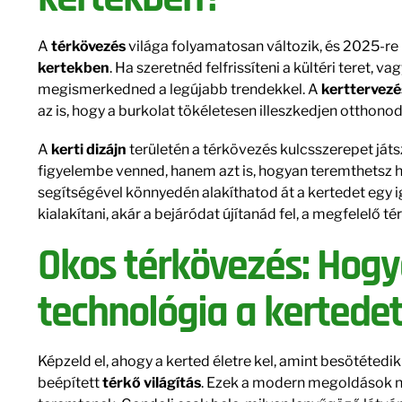
A
térkövezés
világa folyamatosan változik, és 2025-re
kertekben
. Ha szeretnéd felfrissíteni a kültéri teret, 
megismerkedned a legújabb trendekkel. A
kerttervezé
az is, hogy a burkolat tökéletesen illeszkedjen otthono
A
kerti dizájn
területén a térkövezés kulcsszerepet ját
figyelembe venned, hanem azt is, hogyan teremthetsz
segítségével könnyedén alakíthatod át a kertedet egy i
kialakítani, akár a bejáródat újítanád fel, a megfelelő 
Okos térkövezés: Hogy
technológia a kertede
Képzeld el, ahogy a kerted életre kel, amint besötétedik
beépített
térkő világítás
. Ezek a modern megoldások ne