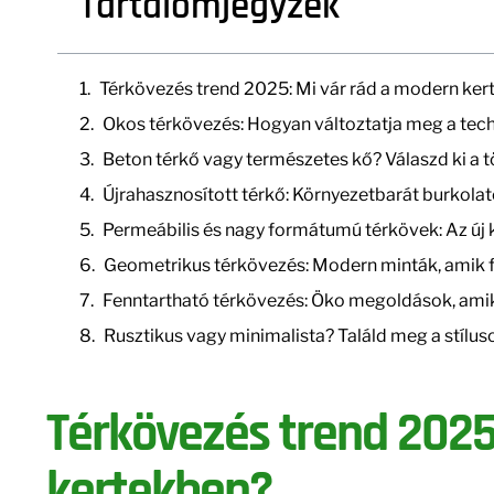
Tartalomjegyzék
Térkövezés trend 2025: Mi vár rád a modern ke
Okos térkövezés: Hogyan változtatja meg a tech
Beton térkő vagy természetes kő? Válaszd ki a 
Újrahasznosított térkő: Környezetbarát burkola
Permeábilis és nagy formátumú térkövek: Az új
Geometrikus térkövezés: Modern minták, amik f
Fenntartható térkövezés: Öko megoldások, ami
Rusztikus vagy minimalista? Találd meg a stílu
Térkövezés trend 2025
kertekben?