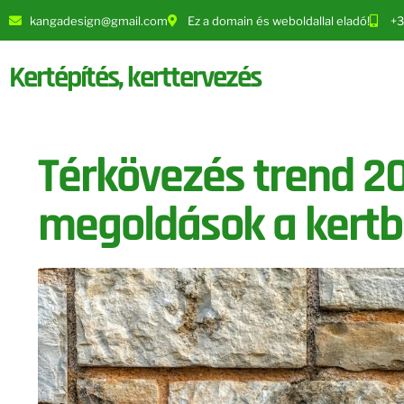
kangadesign@gmail.com
Ez a domain és weboldallal eladó!
+
Kertépítés, kerttervezés
Térkövezés trend 2
megoldások a kert