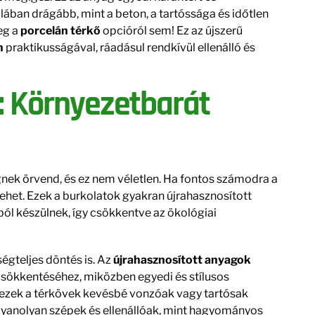
ában drágább, mint a beton, a tartóssága és időtlen
eg a
porcelán térkő
opcióról sem! Ez az újszerű
n
praktikusságával, ráadásul rendkívül ellenálló és
ő: Környezetbarát
ek örvend, és ez nem véletlen. Ha fontos számodra a
ehet. Ezek a burkolatok gyakran újrahasznosított
l készülnek, így csökkentve az ökológiai
ségteljes döntés is. Az
újrahasznosított anyagok
csökkentéséhez, miközben egyedi és stílusos
 ezek a térkövek kevésbé vonzóak vagy tartósak
anolyan szépek és ellenállóak, mint hagyományos