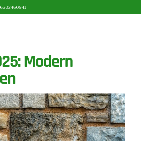
36302460941
025: Modern
ben