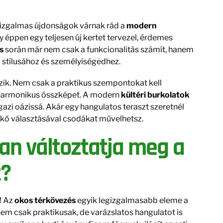
 izgalmas újdonságok várnak rád a
modern
vagy éppen egy teljesen új kertet tervezel, érdemes
s
során már nem csak a funkcionalitás számít, hanem
d stílusához és személyiségedhez.
szik. Nem csak a praktikus szempontokat kell
 harmonikus összképet. A modern
kültéri burkolatok
gazi oázissá. Akár egy hangulatos teraszt szeretnél
térkő választásával csodákat művelhetsz.
an változtatja meg a
t?
! Az
okos térkövezés
egyik legizgalmasabb eleme a
m csak praktikusak, de varázslatos hangulatot is