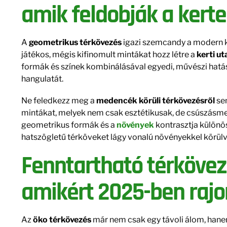
amik feldobják a kert
A
geometrikus térkövezés
igazi szemcandy a modern ke
játékos, mégis kifinomult mintákat hozz létre a
kerti u
formák és színek kombinálásával egyedi, művészi hatást
hangulatát.
Ne feledkezz meg a
medencék körüli térkövezésről
sem
mintákat, melyek nem csak esztétikusak, de csúszásmen
geometrikus formák és a
növények
kontrasztja különös
hatszögletű térköveket lágy vonalú növényekkel körülv
Fenntartható térkövez
amikért 2025-ben rajo
Az
öko térkövezés
már nem csak egy távoli álom, hane