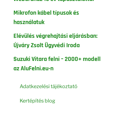
Mikrofon kábel típusok és
használatuk
Elévülés végrehajtási eljárásban:
Újváry Zsolt Ügyvédi Iroda
Suzuki Vitara felni – 2000+ modell
az AluFelni.eu-n
Adatkezelési tájékoztató
Kertépítés blog