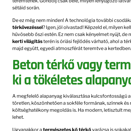
teremtenek. Gondolj csak bele, milyen lenyűgöző látvány,
sétáid során.
De ez még nem minden! A technológia további csodákat
térkövezéssel
? Igen, jól olvastad! Képzeld el, milyen 
hűvösebb őszi estén. Ez nem csak kényelmet nyújt, de m
kerti világítás
terén is óriási fejlődés várható, ahol a
majd együtt, egyedi atmoszférát teremtve a kertedben
Beton térkő vagy term
ki a tökéletes alapany
A megfelelő alapanyag kiválasztása kulcsfontosságú a
töretlen, köszönhetően a sokféle formának, színnek és m
költséghatékony megoldás is. Ha modern, letisztult me
lehet.
Ugyanakkor a
természetes kő térkő
varázsa is sokakat