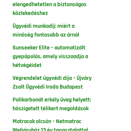
elengedhetetlen a biztonságos
közlekedéshez
Ügyvédi munkadíj: miért a
minőség fontosabb az árnál
Sunseeker Elite – automatizált
gyepápolás, amely visszaadja a
hétvégéidet
Végrendelet ügyvédi díja – Újváry
Zsolt Ügyvédi Iroda Budapest
Polikarbonát erkély üveg helyett:
hőszigetelt télikert megoldások
Matracok olcsón – Netmatrac
Webáruház 13 év tapasztalattal