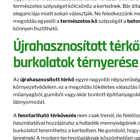
természetes szépséget kölcsönöz a kertednek. Bár által
eleganciája miatt sokan választják. Ne feledkezzünk m
megoldás egyesíti a
természetes kő
szépségét a
beto
könnyen tisztítható.
Újrahasznosított térk
burkolatok térnyerése
Az
újrahasznosított térkő
egyre nagyobb népszerűségn
környezetvédelem, ez a megoldás tökéletes választás l
műanyagból, gumiból vagy akár bontott építőanyagokbó
lábnyomodat.
A
fenntartható térkövezés
nem csak trendi, de felelős
használatával hozzájárulsz a hulladék mennyiségének 
burkolatot teremthetsz a kertedben. Ne gondold, hogy
lennének! A modern technológiáknak köszönhetően ugy