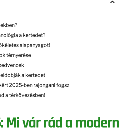
rtekben?
nológia a kertedet?
tökéletes alapanyagot!
tok térnyerése
 kedvencek
eldobják a kertedet
kért 2025-ben rajongani fogsz
sod a térkövezésben!
: Mi vár rád a modern