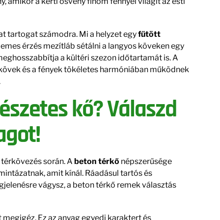
 amikor a kerti ösvény finom fénnyel világít az esti
 tartogat számodra. Mi a helyzet egy
fűtött
kellemes érzés mezítláb sétálni a langyos köveken egy
eghosszabbítja a kültéri szezon időtartamát is. A
 térkövek és a fények tökéletes harmóniában működnek
.
észetes kő? Válaszd
agot!
 térkövezés során. A
beton térkő
népszerűsége
intázatnak, amit kínál. Ráadásul tartós és
gjelenésre vágysz, a beton térkő remek választás
 megigéz. Ez az anyag egyedi karaktert és